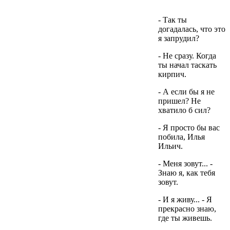
- Так ты
догадалась, что это
я запрудил?
- Не сразу. Когда
ты начал таскать
кирпич.
- А если бы я не
пришел? Не
хватило б сил?
- Я просто бы вас
побила, Илья
Ильич.
- Меня зовут... -
Знаю я, как тебя
зовут.
- И я живу... - Я
прекрасно знаю,
где ты живешь.