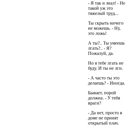
- Я так и знал! - Не
такой уж это
тяжелый труд...
Ты скрыть ничего
не можешь. - Ну,
это ложь!
А ты?.. Ты умеешь
лгать?.. - Я?
Пожалуй, да.
Но я тебе лгать не
буду. И ты не лги.
- А часто ты это
делаешь? - Иногда.
Бывает, порой
должна. - У тебя
враги?
- Да нет, просто в
доме не принят
открытый плач.