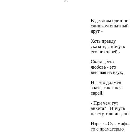
2.
В десятом один не
слишком опытный
друг -
Хоть правду
сказать, я ничуть
его не старей -
Сказал, что
любовь - это
высшая из наук,
И я это должен
знать, так как я
еврей.
- При чем тут
анкета? - Ничуть
не смутившись, он
Изрек: - Суламифь-
то с праматерью