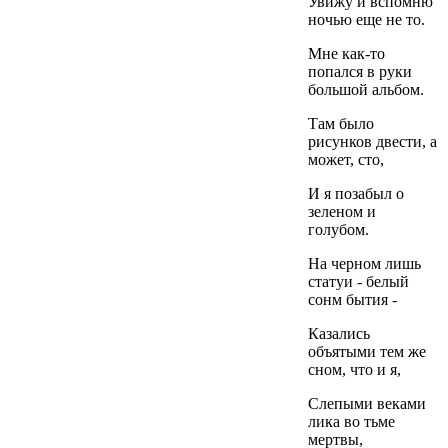
Увижу и вспомню
ночью еще не то.
Мне как-то
попался в руки
большой альбом.
Там было
рисунков двести, а
может, сто,
И я позабыл о
зеленом и
голубом.
На черном лишь
статуи - белый
сонм бытия -
Казались
объятыми тем же
сном, что и я,
Слепыми веками
лика во тьме
мертвы,