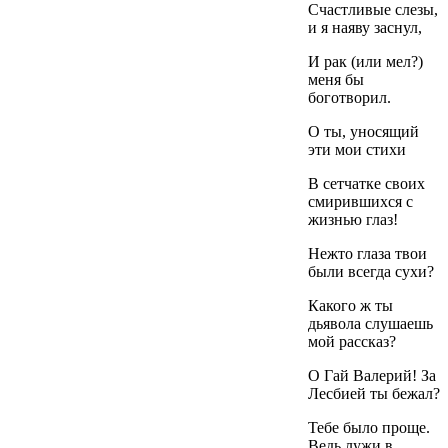
Счастливые слезы,
и я наяву заснул,
И рак (или мел?)
меня бы
боготворил.
О ты, уносящий
эти мои стихи
В сетчатке своих
смирившихся с
жизнью глаз!
Нежто глаза твои
были всегда сухи?
Какого ж ты
дьявола слушаешь
мой рассказ?
О Гай Валерий! За
Лесбией ты бежал?
Тебе было проще.
Ведь лужи в