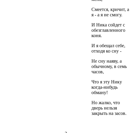
Смеется, кричит, а
я - а я не смогу.
И Ника сойдет с
обезглавленного
коня.
И я обещал себе,
отходя ко сну -
Не сну наяву, а
обычному, в семь
часов,
Что я эту Нику
когда-нибудь
обману!
Но жалко, что
дверь нельзя
закрыть на засов.