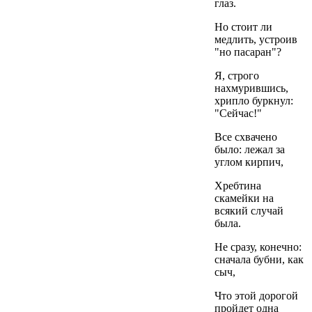
глаз.
Но стоит ли
медлить, устроив
"но пасаран"?
Я, строго
нахмурившись,
хрипло буркнул:
"Сейчас!"
Все схвачено
было: лежал за
углом кирпич,
Хребтина
скамейки на
всякий случай
была.
Не сразу, конечно:
сначала бубни, как
сыч,
Что этой дорогой
пройдет одна