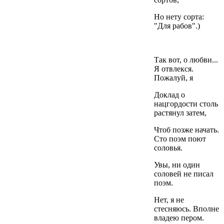
Но нету сорта:
"Для рабов".)
Так вот, о любви...
Я отвлекся.
Пожалуй, я
Доклад о
нацгордости столь
растянул затем,
Чтоб позже начать.
Сто поэм поют
соловья.
Увы, ни один
соловей не писал
поэм.
Нет, я не
стесняюсь. Вполне
владею пером.