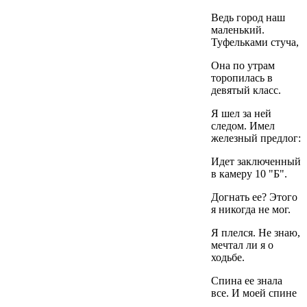
Ведь город наш
маленький.
Туфельками стуча,
Она по утрам
торопилась в
девятый класс.
Я шел за ней
следом. Имел
железный предлог:
Идет заключенный
в камеру 10 "Б".
Догнать ее? Этого
я никогда не мог.
Я плелся. Не знаю,
мечтал ли я о
ходьбе.
Спина ее знала
все. И моей спине