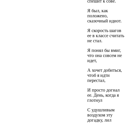
спешит к сове.
Я был, как
положено,
сказочный идиот.
Я скорость шагов
ее в классе считать
не стал.
Я понял бы вмиг,
что она совсем не
идет,
А хочет добиться,
чтоб я идти
перестал,
И просто догнал
ее. День, когда я
глотнул
С удушливым
воздухом эту
догадку, лил