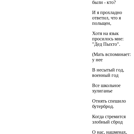
были - кто?
И я прохладно
ответил, что я
польщен,
Хотя на язык
просилось мне:
"Дед Пыхто".
(Мать вспоминает:
у нее
В несытый год,
военный год
Все школьное
хулиганье
Отнять спешило
бутерброд.
Когда стремится
злобный сброд
О нас, нацменах,