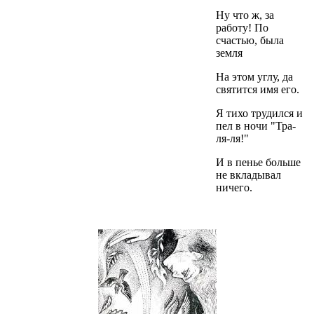
Ну что ж, за
работу! По
счастью, была
земля
На этом углу, да
святится имя его.
Я тихо трудился и
пел в ночи "Тра-
ля-ля!"
И в пенье больше
не вкладывал
ничего.