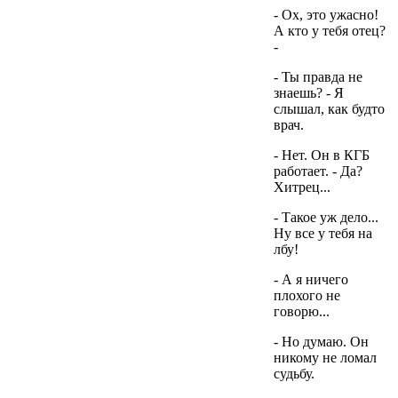
- Ох, это ужасно!
А кто у тебя отец?
-
- Ты правда не
знаешь? - Я
слышал, как будто
врач.
- Нет. Он в КГБ
работает. - Да?
Хитрец...
- Такое уж дело...
Ну все у тебя на
лбу!
- А я ничего
плохого не
говорю...
- Но думаю. Он
никому не ломал
судьбу.