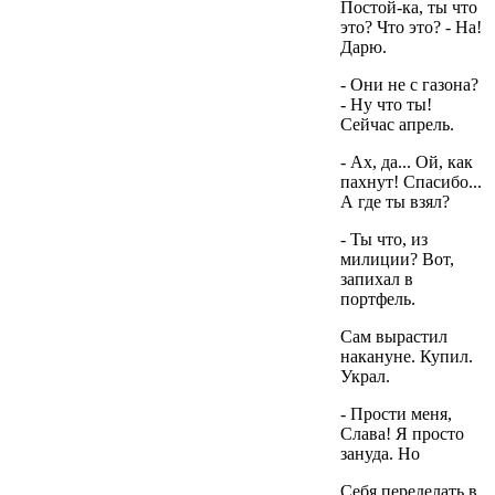
Постой-ка, ты что
это? Что это? - На!
Дарю.
- Они не с газона?
- Ну что ты!
Сейчас апрель.
- Ах, да... Ой, как
пахнут! Спасибо...
А где ты взял?
- Ты что, из
милиции? Вот,
запихал в
портфель.
Сам вырастил
накануне. Купил.
Украл.
- Прости меня,
Слава! Я просто
зануда. Но
Себя переделать в