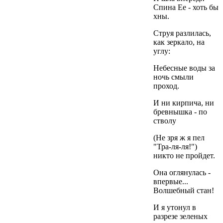
Спина Ее - хоть бы
хны.
Струя разлилась,
как зеркало, на
углу:
Небесные воды за
ночь смыли
проход.
И ни кирпича, ни
бревнышка - по
стволу
(Не зря ж я пел
"Тра-ля-ля!")
никто не пройдет.
Она оглянулась -
впервые...
Волшебный стан!
И я утонул в
разрезе зеленых