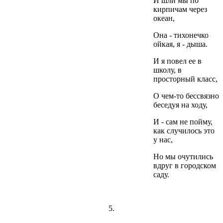
И шли мы по
кирпичам через
океан,
Она - тихонечко
ойкая, я - дыша.
И я повел ее в
школу, в
просторный класс,
О чем-то бессвязно
беседуя на ходу,
И - сам не пойму,
как случилось это
у нас,
Но мы очутились
вдруг в городском
саду.
5.