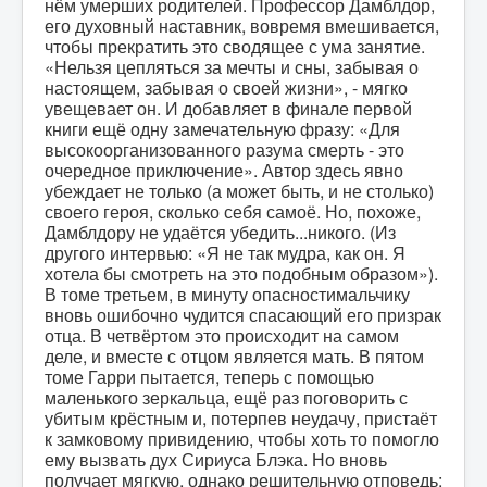
нём умерших родителей. Профессор Дамблдор,
его духовный наставник, вовремя вмешивается,
чтобы прекратить это сводящее с ума занятие.
«Нельзя цепляться за мечты и сны, забывая о
настоящем, забывая о своей жизни», - мягко
увещевает он. И добавляет в финале первой
книги ещё одну замечательную фразу: «Для
высокоорганизованного разума смерть - это
очередное приключение». Автор здесь явно
убеждает не только (а может быть, и не столько)
своего героя, сколько себя самоё. Но, похоже,
Дамблдору не удаётся убедить...никого. (Из
другого интервью: «Я не так мудра, как он. Я
хотела бы смотреть на это подобным образом»).
В томе третьем, в минуту опасностимальчику
вновь ошибочно чудится спасающий его призрак
отца. В четвёртом это происходит на самом
деле, и вместе с отцом является мать. В пятом
томе Гарри пытается, теперь с помощью
маленького зеркальца, ещё раз поговорить с
убитым крёстным и, потерпев неудачу, пристаёт
к замковому привидению, чтобы хоть то помогло
ему вызвать дух Сириуса Блэка. Но вновь
получает мягкую, однако решительную отповедь: