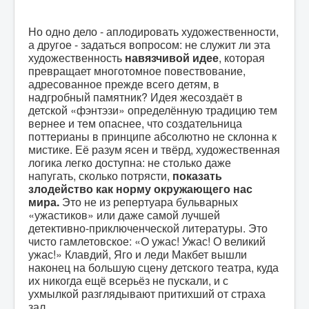
Но одно дело - аплодировать художественности,
а другое - задаться вопросом: не служит ли эта
художественность
навязчивой идее
, которая
превращает многотомное повествование,
адресованное прежде всего детям, в
надгробный памятник? Идея жесоздаёт в
детской «фэнтэзи» определённую традицию тем
вернее и тем опаснее, что создательница
поттерианы в принципе абсолютно не склонна к
мистике. Её разум ясен и твёрд, художественная
логика легко доступна: не столько даже
напугать, сколько потрясти,
показать
злодейство как норму окружающего нас
мира.
Это не из репертуара бульварных
«ужастиков» или даже самой лучшей
детективно-приключенческой литературы. Это
чисто гамлетовское: «О ужас! Ужас! О великий
ужас!» Клавдий, Яго и леди Макбет вышли
наконец на большую сцену детского театра, куда
их никогда ещё всерьёз не пускали, и с
ухмылкой разглядывают притихший от страха
зал.