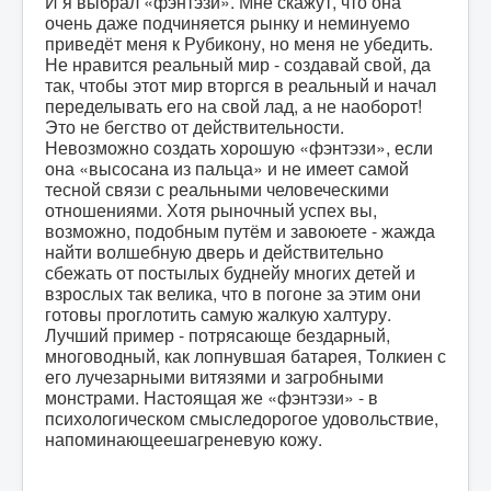
И я выбрал «фэнтэзи». Мне скажут, что она
очень даже подчиняется рынку и неминуемо
приведёт меня к Рубикону, но меня не убедить.
Не нравится реальный мир - создавай свой, да
так, чтобы этот мир вторгся в реальный и начал
переделывать его на свой лад, а не наоборот!
Это не бегство от действительности.
Невозможно создать хорошую «фэнтэзи», если
она «высосана из пальца» и не имеет самой
тесной связи с реальными человеческими
отношениями. Хотя рыночный успех вы,
возможно, подобным путём и завоюете - жажда
найти волшебную дверь и действительно
сбежать от постылых буднейу многих детей и
взрослых так велика, что в погоне за этим они
готовы проглотить самую жалкую халтуру.
Лучший пример - потрясающе бездарный,
многоводный, как лопнувшая батарея, Толкиен с
его лучезарными витязями и загробными
монстрами. Настоящая же «фэнтэзи» - в
психологическом смыследорогое удовольствие,
напоминающеешагреневую кожу.