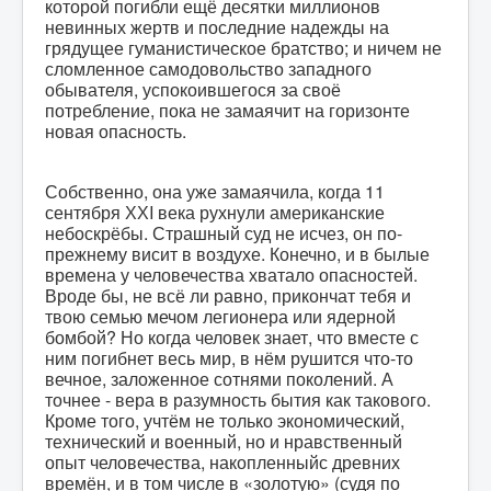
которой погибли ещё десятки миллионов
невинных жертв и последние надежды на
грядущее гуманистическое братство; и ничем не
сломленное самодовольство западного
обывателя, успокоившегося за своё
потребление, пока не замаячит на горизонте
новая опасность.
Собственно, она уже замаячила, когда 11
сентября ХХI века рухнули американские
небоскрёбы. Страшный суд не исчез, он по-
прежнему висит в воздухе. Конечно, и в былые
времена у человечества хватало опасностей.
Вроде бы, не всё ли равно, прикончат тебя и
твою семью мечом легионера или ядерной
бомбой? Но когда человек знает, что вместе с
ним погибнет весь мир, в нём рушится что-то
вечное, заложенное сотнями поколений. А
точнее - вера в разумность бытия как такового.
Кроме того, учтём не только экономический,
технический и военный, но и нравственный
опыт человечества, накопленныйс древних
времён, и в том числе в «золотую» (судя по