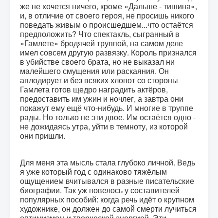
же не хочется ничего, кроме «Дальше - тишина»,
и, в отличие от своего героя, не просишь никого
поведать живым о происшедшем...что остаётся
предположить? Что спектакль, сыгранный в
«Гамлете» бродячей труппой, на самом деле
имел совсем другую развязку. Король признался
в убийстве своего брата, но не выказал ни
малейшего смущения или раскаяния. Он
аплодирует и без всяких хлопот со стороны
Гамлета готов щедро наградить актёров,
предоставить им ужин и ночлег, а завтра они
покажут ему ещё что-нибудь. И многие в труппе
рады. Но только не эти двое. Им остаётся одно -
не дожидаясь утра, уйти в темноту, из которой
они пришли.
Для меня эта мысль стала глубоко личной. Ведь
я уже который год с одинаково тяжёлым
ощущением вчитывался в разные писательские
биографии. Так уж повелось у составителей
популярных пособий: когда речь идёт о крупном
художнике, он должен до самой смерти лучиться
оптимизмом и творческой энергией. Эти