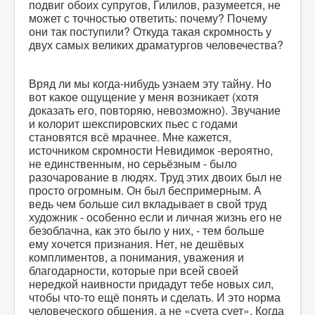
подвиг обоих супругов, Гилилов, разумеется, не
может с точностью ответить: почему? Почему
они так поступили? Откуда такая скромность у
двух самых великих драматургов человечества?
Вряд ли мы когда-нибудь узнаем эту тайну. Но
вот какое ощущение у меня возникает (хотя
доказать его, повторяю, невозможно). Звучание
и колорит шекспировских пьес с годами
становятся всё мрачнее. Мне кажется,
источником скромности Невидимок -вероятно,
не единственным, но серьёзным - было
разочарование в людях. Труд этих двоих был не
просто огромным. Он был беспримерным. А
ведь чем больше сил вкладывает в свой труд
художник - особенно если и личная жизнь его не
безоблачна, как это было у них, - тем больше
ему хочется признания. Нет, не дешёвых
комплиментов, а понимания, уважения и
благодарности, которые при всей своей
нередкой наивности придадут тебе новых сил,
чтобы что-то ещё понять и сделать. И это норма
человеческого общения, а не «суета сует». Когда