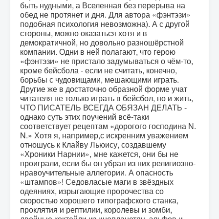
быть нудными, а Вселенная без перерыва на
обед не протянет и дня. Для автора «фэнтэзи»
подобная психология невозможна). А с другой
стороны, можно оказаться хотя и в
демократичной, но довольно разношёрстной
компании. Одни в ней полагают, что герою
«фэнтэзи» не пристало задумываться о чём-то,
кроме бейсбола - если не считать, конечно,
борьбы с чудовищами, мешающими играть.
Другие же в достаточно образной форме учат
читателя не только играть в бейсбол, но и жить,
ЧТО ПИСАТЕЛЬ ВСЕГДА ОБЯЗАН ДЕЛАТЬ -
однако суть этих поучений всё-таки
соответствует рецептам «дорогого господина N.
N.» Хотя я, например,с искренним уважением
отношусь к Клайву Льюису, создавшему
«Хроники Нарнии», мне кажется, они бы не
проиграли, если бы он убрал из них религиозно-
нравоучительные аллегории. А опасность
«штампов»! Седовласые маги в звёздных
одеяниях, изрыгающие пророчества со
скоростью хорошего типографского станка,
проклятия и рептилии, королевы и зомби,
двойные коктейли из инопланетян, эльфов и