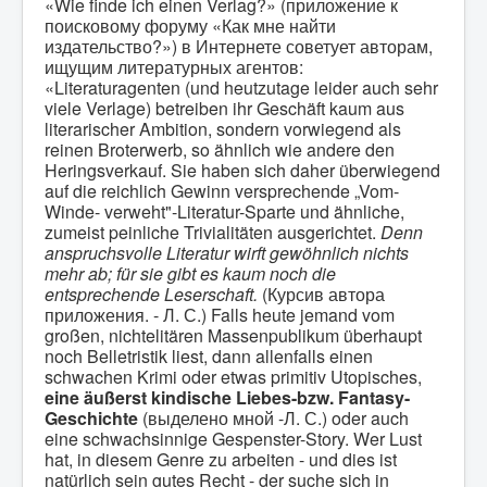
«Wie finde ich einen Verlag?» (приложение к
поисковому форуму «Как мне найти
издательство?») в Интернете советует авторам,
ищущим литературных агентов:
«Literaturagenten (und heutzutage leider auch sehr
viele Verlage) betreiben ihr Geschäft kaum aus
literarischer Ambition, sondern vorwiegend als
reinen Broterwerb, so ähnlich wie andere den
Heringsverkauf. Sie haben sich daher überwiegend
auf die reichlich Gewinn versprechende „Vom-
Winde- verweht"-Literatur-Sparte und ähnliche,
zumeist peinliche Trivialitäten ausgerichtet.
Denn
anspruchsvolle Literatur wirft gewöhnlich nichts
mehr ab; für sie gibt es kaum noch die
entsprechende Leserschaft.
(Курсив автора
приложения. - Л. С.) Falls heute jemand vom
großen, nichtelitären Massenpublikum überhaupt
noch Belletristik liest, dann allenfalls einen
schwachen Krimi oder etwas primitiv Utopisches,
eine äußerst kindische Liebes-bzw. Fantasy-
Geschichte
(выделено мной -Л. С.) oder auch
eine schwachsinnige Gespenster-Story. Wer Lust
hat, in diesem Genre zu arbeiten - und dies ist
natürlich sein gutes Recht - der suche sich in