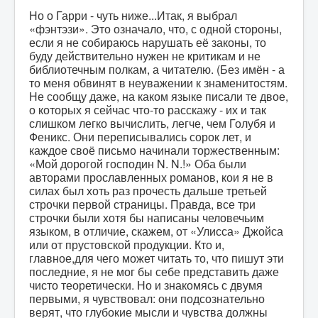
Но о Гарри - чуть ниже...Итак, я выбрал
«фэнтэзи». Это означало, что, с одной стороны,
если я не собираюсь нарушать её законы, то
буду действительно нужен не критикам и не
библиотечным полкам, а читателю. (Без имён - а
то меня обвинят в неуважении к знаменитостям.
Не сообщу даже, на каком языке писали те двое,
о которых я сейчас что-то расскажу - их и так
слишком легко вычислить, легче, чем Голубя и
Феникс. Они переписывались сорок лет, и
каждое своё письмо начинали торжественным:
«Мой дорогой господин N. N.!» Оба были
авторами прославленных романов, кои я не в
силах был хоть раз прочесть дальше третьей
строчки первой страницы. Правда, все три
строчки были хотя бы написаны человечьим
языком, в отличие, скажем, от «Улисса» Джойса
или от прустовской продукции. Кто и,
главное,для чего может читать то, что пишут эти
последние, я не мог бы себе представить даже
чисто теоретически. Но и знакомясь с двумя
первыми, я чувствовал: они подсознательно
верят, что глубокие мысли и чувства должны