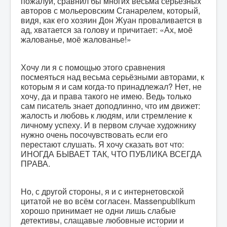
пожалуй, сравнил бы многих весьма серьёзных
авторов с мольеровским Сганарелем, который,
видя, как его хозяин Дон Жуан проваливается в
ад, хватается за голову и причитает: «Ах, моё
жалованье, моё жалованье!»
Хочу ли я с помощью этого сравнения
посмеяться над весьма серьёзными авторами, к
которым я и сам когда-то принадлежал? Нет, не
хочу, да и права такого не имею. Ведь только
сам писатель знает доподлинно, что им движет:
жалость и любовь к людям, или стремление к
личному успеху. И в первом случае художнику
нужно очень посочувствовать если его
перестают слушать. Я хочу сказать вот что:
ИНОГДА БЫВАЕТ ТАК, ЧТО ПУБЛИКА ВСЕГДА
ПРАВА.
Но, с другой стороны, я и с интернетовской
цитатой не во всём согласен. Massenpublikum
хорошо принимает не одни лишь слабые
детективы, слащавые любовные истории и