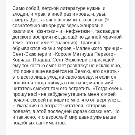
Само собой, детской литературе нужны и
злодеи, и мрак, а иной раз и кровь, и, увы,
смерть. Достаточно вспомнить классику. (Я
сознательно игнорирую здесь жанровые
различия «фэнтэзи» и «нефэнтэзи», так как для
детского восприятия, да ещё по данной мрачной
теме, это не имеет значения). Трагично
обрываются жизни героев «Маленького принца»
Сент-Экзюпери и «Короля Матиуша Первого»
Корчака. Правда, Сент-Экзюпери с присущей
ему тонкостью смягчает развязку: не исключено,
что принц ещё вернётся на Землю, его смерть -
это всего лишь уход на свою звезду, и если он
появится когда-нибудь в пустыне, маленький
читатель сможет там его встретить. «Тогда-очень
прошу вас! - не забудьте утешить меня в моей
печали, скорей напишите мне, что он вернулся...
» Указания на возраст читателя, которому
повезёт, в этой последней фразе сказки нет. Но
и так ясно, что взрослый мир давно уже выше
подобных сантиментов.