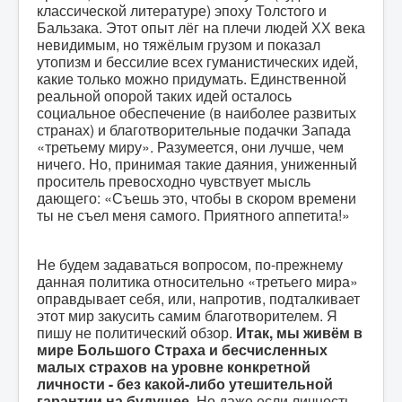
классической литературе) эпоху Толстого и
Бальзака. Этот опыт лёг на плечи людей ХХ века
невидимым, но тяжёлым грузом и показал
утопизм и бессилие всех гуманистических идей,
какие только можно придумать. Единственной
реальной опорой таких идей осталось
социальное обеспечение (в наиболее развитых
странах) и благотворительные подачки Запада
«третьему миру». Разумеется, они лучше, чем
ничего. Но, принимая такие даяния, униженный
проситель превосходно чувствует мысль
дающего: «Съешь это, чтобы в скором времени
ты не съел меня самого. Приятного аппетита!»
Не будем задаваться вопросом, по-прежнему
данная политика относительно «третьего мира»
оправдывает себя, или, напротив, подталкивает
этот мир закусить самим благотворителем. Я
пишу не политический обзор.
Итак, мы живём в
мире Большого Страха и бесчисленных
малых страхов на уровне конкретной
личности - без какой-либо утешительной
гарантии на будущее.
Но даже если личность