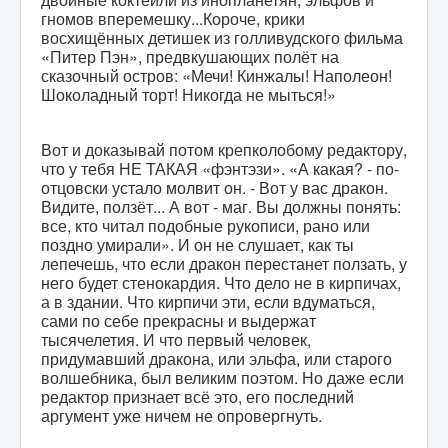
гномов вперемешку...Короче, крики
восхищённых детишек из голливудского фильма
«Питер Пэн», предвкушающих полёт на
сказочный остров: «Мечи! Кинжалы! Наполеон!
Шоколадный торт! Никогда не мыться!»
Вот и доказывай потом крепколобому редактору,
что у тебя НЕ ТАКАЯ «фэнтэзи». «А какая? - по-
отцовски устало молвит он. - Вот у вас дракон.
Видите, ползёт... А вот - маг. Вы должны понять:
все, кто читал подобные рукописи, рано или
поздно умирали». И он не слушает, как ты
лепечешь, что если дракон перестанет ползать, у
него будет стенокардия. Что дело не в кирпичах,
а в здании. Что кирпичи эти, если вдуматься,
сами по себе прекрасны и выдержат
тысячелетия. И что первый человек,
придумавший дракона, или эльфа, или старого
волшебника, был великим поэтом. Но даже если
редактор признает всё это, его последний
аргумент уже ничем не опровергнуть.