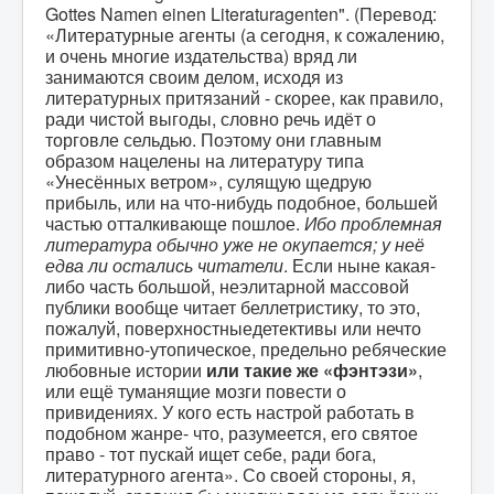
Gottes Namen einen Literaturagenten". (Перевод:
«Литературные агенты (а сегодня, к сожалению,
и очень многие издательства) вряд ли
занимаются своим делом, исходя из
литературных притязаний - скорее, как правило,
ради чистой выгоды, словно речь идёт о
торговле сельдью. Поэтому они главным
образом нацелены на литературу типа
«Унесённых ветром», сулящую щедрую
прибыль, или на что-нибудь подобное, большей
частью отталкивающе пошлое.
Ибо проблемная
литература обычно уже не окупается; у неё
едва ли остались читатели
. Если ныне какая-
либо часть большой, неэлитарной массовой
публики вообще читает беллетристику, то это,
пожалуй, поверхностныедетективы или нечто
примитивно-утопическое, предельно ребяческие
любовные истории
или такие же «фэнтэзи»
,
или ещё туманящие мозги повести о
привидениях. У кого есть настрой работать в
подобном жанре- что, разумеется, его святое
право - тот пускай ищет себе, ради бога,
литературного агента». Со своей стороны, я,