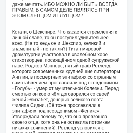
даже мечтать. ИБО МОЖНО ЛИ БЫТЬ ВСЕГДА
ПРАВЫМ, В САМОМ ДЕЛЕ ЯВЛЯЯСЬ ПРИ
ЭТОМ СЛЕПЦОМ И ГЛУПЦОМ?
Кстати, о Шекспире. Что касается стремления к
личной славе, то он поступил удивительнее
всех. (На то ведь он и Шекспир, великий и
знаменитый - не так ли?) Титан мировой
драматургии участвовал в хвалебном хоре
стихотворцев, посвящённом одной супружеской
паре. Роджер Мэннерс, пятый граф Ретленд,
которого современники,крупнейшие литераторы
Англии, в посмертных эпитафиях со странным
самозабвением прославляли под псевдонимом
«Голубь» - умер от мучительной болезни. Перед
смертью он кое о чём договорился со своей
женой Элизабет, дочерью великого поэта
Филипа Сидни. (Её тоже прославляли в
эпитафиях под псевдонимом «Феникс».
Утверждали почему-то, что она превзошла
своего отца, хотя она не оставила потомкам
никаких сочинений). Ретленд условился с