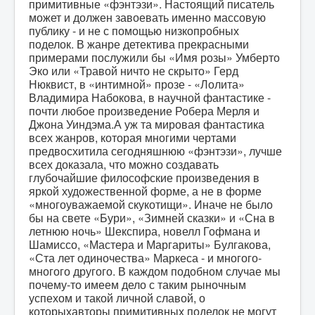
примитивные «фэнтэзи». Настоящий писатель
может и должен завоевать именно массовую
публику - и не с помощью низкопробных
поделок. В жанре детектива прекрасными
примерами послужили бы «Имя розы» Умберто
Эко или «Травой ничто не скрыто» Герд
Нюквист, в «интимной» прозе - «Лолита»
Владимира Набокова, в научной фантастике -
почти любое произведение Робера Мерля и
Джона Уиндэма.А уж та мировая фантастика
всех жанров, которая многими чертами
предвосхитила сегодняшнюю «фэнтэзи», лучше
всех доказала, что можно создавать
глубочайшие философские произведения в
яркой художественной форме, а не в форме
«многоуважаемой скукотищи». Иначе не было
бы на свете «Бури», «Зимней сказки» и «Сна в
летнюю ночь» Шекспира, новелл Гофмана и
Шамиссо, «Мастера и Маргариты» Булгакова,
«Ста лет одиночества» Маркеса - и многого-
многого другого. В каждом подобном случае мы
почему-то имеем дело с таким рыночным
успехом и такой личной славой, о
которыхавторы примитивных поделок не могут