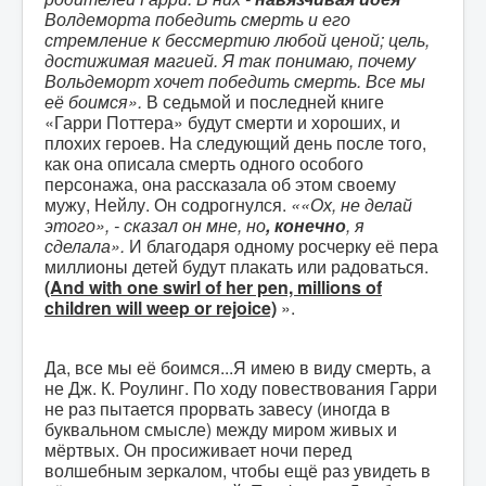
Волдеморта победить смерть и его
стремление к бессмертию любой ценой; цель,
достижимая магией. Я так понимаю, почему
Вольдеморт хочет победить смерть. Все мы
её боимся».
В седьмой и последней книге
«Гарри Поттера» будут смерти и хороших, и
плохих героев. На следующий день после того,
как она описала смерть одного особого
персонажа, она рассказала об этом своему
мужу, Нейлу. Он содрогнулся.
««Ох, не делай
этого», - сказал он мне, но
, конечно
, я
сделала».
И благодаря одному росчерку её пера
миллионы детей будут плакать или радоваться.
(And with one swirl of her pen, millions of
children will weep or rejoice)
».
Да, все мы её боимся...Я имею в виду смерть, а
не Дж. К. Роулинг. По ходу повествования Гарри
не раз пытается прорвать завесу (иногда в
буквальном смысле) между миром живых и
мёртвых. Он просиживает ночи перед
волшебным зеркалом, чтобы ещё раз увидеть в