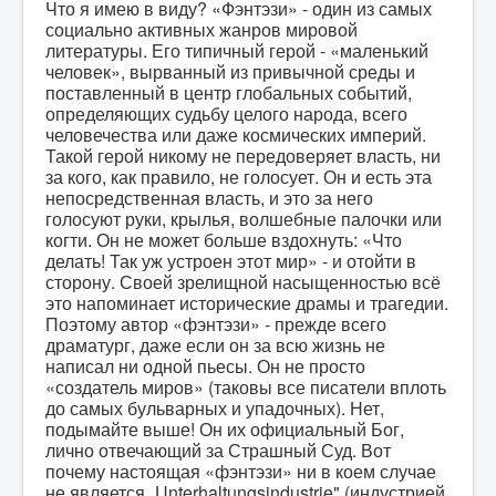
Что я имею в виду? «Фэнтэзи» - один из самых
социально активных жанров мировой
литературы. Его типичный герой - «маленький
человек», вырванный из привычной среды и
поставленный в центр глобальных событий,
определяющих судьбу целого народа, всего
человечества или даже космических империй.
Такой герой никому не передоверяет власть, ни
за кого, как правило, не голосует. Он и есть эта
непосредственная власть, и это за него
голосуют руки, крылья, волшебные палочки или
когти. Он не может больше вздохнуть: «Что
делать! Так уж устроен этот мир» - и отойти в
сторону. Своей зрелищной насыщенностью всё
это напоминает исторические драмы и трагедии.
Поэтому автор «фэнтэзи» - прежде всего
драматург, даже если он за всю жизнь не
написал ни одной пьесы. Он не просто
«создатель миров» (таковы все писатели вплоть
до самых бульварных и упадочных). Нет,
подымайте выше! Он их официальный Бог,
лично отвечающий за Страшный Суд. Вот
почему настоящая «фэнтэзи» ни в коем случае
не является „Unterhaltungsindustrie" (индустрией