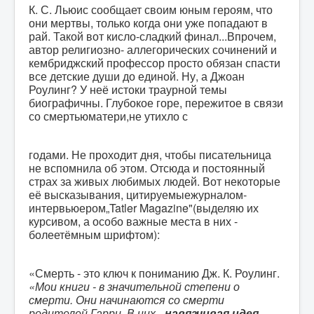
К. С. Льюис сообщает своим юным героям, что
они мертвы, только когда они уже попадают в
рай. Такой вот кисло-сладкий финал...Впрочем,
автор религиозно- аллегорических сочинений и
кембриджский профессор просто обязан спасти
все детские души до единой. Ну, а Джоан
Роулинг? У неё истоки траурной темы
биографичны. Глубокое горе, пережитое в связи
со смертьюматери,не утихло с
годами. Не проходит дня, чтобы писательница
не вспомнила об этом. Отсюда и постоянный
страх за живых любимых людей. Вот некоторые
её высказывания, цитируемыежурналом-
интервьюером„Tatler Magazine"(выделяю их
курсивом, а особо важные места в них -
болеетёмным шрифтом):
«Смерть - это ключ к пониманию Дж. К. Роулинг.
«Мои книги - в значительной степени о
смерти. Они начинаются со смерти
родителей Гарри. В них -
навязчивая идея