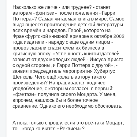
Насколько же легче - или труднее? - станет
авторам «фэнтэзи» после появления «Гарри
Поттера»? Самая читаемая книга в мире. Самое
выдающееся произведение детской литературы
всех времён и народов. Герой, которого на
Франкфуртской книжной ярмарке в октябре 2002
года издатели - наряду с ещё одним лицом -
провозгласили спасителем их бизнеса в
кризисную эпоху. «Успешность книгоиздателей
зависит от двух молодых людей - Иисуса Христа
с одной стороны, и Гарри Поттера с другой», -
заявил председатель мероприятия Хубертус
Шенкель. Чего ещё желать автору такого
произведения? Напрашивается ходячее
уподобление, с которым согласен я первый:
«фэнтэзи» получила своего Моцарта. У меня,
впрочем, нашлось бы и более точное
сравнение. Однако его необходимо обосновать.
А пока только спрошу: если это всё-таки Моцарт,
то... когда кончится «Реквием»?