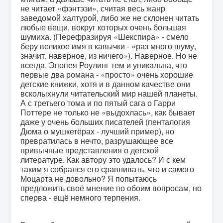
не читает «фэнтэзи», считая весь жанр
заведомой халтурой, либо же не склонен читать
любые вещи, вокруг которых очень большая
шумиха. (Перефразируя «Шекспира» - смело
беру великое имя в кавычки - «раз много шуму,
значит, наверное, из ничего»). Наверное. Но не
всегда. Эпопея Роулинг тем и уникальна, что
первые два романа - «просто» очень хорошие
детские книжки, хотя и в данном качестве они
всколыхнули читательский мир нашей планеты.
А с третьего тома и по пятый сага о Гарри
Поттере не только не «выдохлась», как бывает
даже у очень больших писателей (пенталогия
Дюма о мушкетёрах - лучший пример), но
превратилась в нечто, разрушающее все
привычные представления о детской
литературе. Как автору это удалось? И с кем
таким я собрался его сравнивать, что и самого
Моцарта не довольно? Я попытаюсь
предложить своё мнение по обоим вопросам, но
сперва - ещё немного терпения.