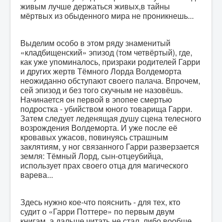
живым лучше держаться живых,в тайны
мёртвых из обыденного мира не проникнешь...
Выделим особо в этом ряду знаменитый
«кладбищенский» эпизод (том четвёртый), где,
как уже упоминалось, призраки родителей Гарри
и других жертв Тёмного Лорда Волдеморта
неожиданно обступают своего палача. Впрочем,
сей эпизод и без того скучным не назовёшь.
Начинается он первой в эпопее смертью
подростка - убийством юного товарища Гарри.
Затем следует леденящая душу сцена телесного
возрождения Волдеморта. И уже после её
кровавых ужасов, повинуясь страшным
заклятиям, у ног связанного Гарри разверзается
земля: Тёмный Лорд, сын-отцеубийца,
использует прах своего отца для магического
варева...
Здесь нужно кое-что пояснить - для тех, кто
судит о «Гарри Поттере» по первым двум
книгам, а дальше читать не стал, либо вообще