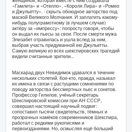
женщиной, которая вместе с ним создавала
«Гамлета» и «Отелло», «Короля Лира» и «Ромео
и Джульетту». - скрыть обоюдное авторство под
маской Великого Молчания. И заплатить какому-
нибудь полуграмотному (в лучшем случае)
актёру за «импрессу»: попросту говоря, чтобы
он выдал их пьесы за свои. После смерти мужа
Элизабет отравилась и ушла вслед за ним,
выбрав участь придуманной ею Джульетты.
Самую великую из всех шекспировских трагедий
видели считанные зрители...
Маскарад двух Невидимок удавался в течение
нескольких столетий. Кое-кто, правда, называл
их имена в связи с растущими сомнениями по
поводу авторства бессмертных пьес и сонетов.
Профессор Гилилов, учёный секретарь
Шекспировской комиссии при АН СССР,
совершил настоящий научный подвиг:
сопоставил тысячи свидетельств, тёмных и
прозрачных намёков современников Шекспира,
работал с редкими рукописями и
первоизданиями. Но, осмысляя ещё больший