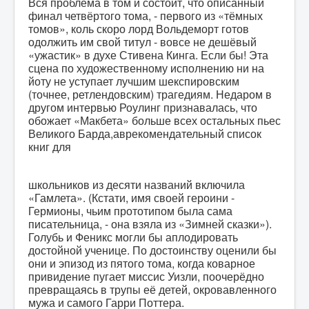
Вся проблема в том и состоит, что описанный
финал четвёртого тома, - первого из «тёмных
томов», коль скоро лорд Вольдеморт готов
одолжить им свой титул - вовсе не дешёвый
«ужастик» в духе Стивена Кинга. Если бы! Эта
сцена по художественному исполнению ни на
йоту не уступает лучшим шекспировским
(точнее, ретлендовским) трагедиям. Недаром в
другом интервью Роулинг признавалась, что
обожает «Макбета» больше всех остальных пьес
Великого Барда,аврекомендательный список
книг для
школьников из десяти названий включила
«Гамлета». (Кстати, имя своей героини -
Гермионы, чьим прототипом была сама
писательница, - она взяла из «Зимней сказки»).
Голубь и Феникс могли бы аплодировать
достойной ученице. По достоинству оценили бы
они и эпизод из пятого тома, когда коварное
привидение пугает миссис Уизли, поочерёдно
превращаясь в трупы её детей, окровавленного
мужа и самого Гарри Поттера.