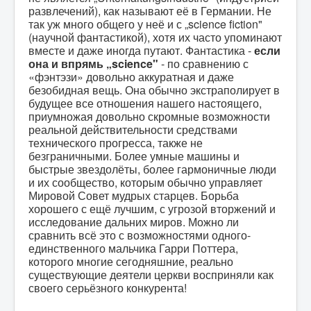
развлечений), как называют её в Германии. Не
так уж много общего у неё и с „science fiction"
(научной фантастикой), хотя их часто упоминают
вместе и даже иногда путают. Фантастика -
если
она и впрямь „
science
"
- по сравнению с
«фэнтэзи» довольно аккуратная и даже
безобидная вещь. Она обычно экстраполирует в
будущее все отношения нашего настоящего,
приумножая довольно скромные возможности
реальной действительности средствами
технического прогресса, также не
безграничными. Более умные машины и
быстрые звездолёты, более гармоничные люди
и их сообщество, которым обычно управляет
Мировой Совет мудрых старцев. Борьба
хорошего с ещё лучшим, с угрозой вторжений и
исследование дальних миров. Можно ли
сравнить всё это с возможностями одного-
единственного мальчика Гарри Поттера,
которого многие сегодняшние, реально
существующие деятели церкви восприняли как
своего серьёзного конкурента!